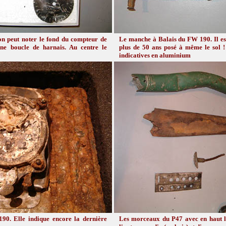
on peut noter le fond du compteur de
Le manche à Balais du FW 190. Il es
une boucle de harnais. Au centre le
plus de 50 ans posé à même le sol !
indicatives en aluminium
0. Elle indique encore la dernière
Les morceaux du P47 avec en haut le