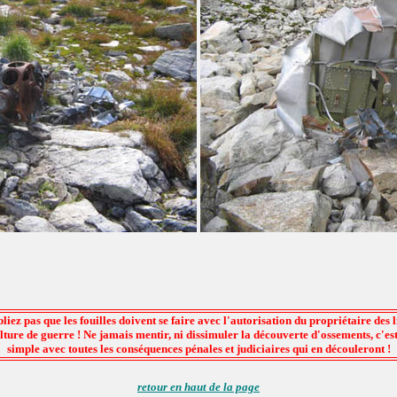
liez pas que les fouilles doivent se faire avec l'autorisation du propriétaire des l
ulture de guerre ! Ne jamais mentir, ni dissimuler la découverte d'ossements, c'est
simple avec toutes les conséquences pénales et judiciaires qui en découleront !
retour en haut de la page