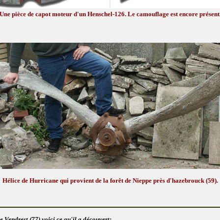
Une pièce de capot moteur d'un Henschel-126. Le camouflage est encore présent
Hélice de Hurricane qui provient de la forêt de Nieppe près d'hazebrouck (59).
e Vendrest (77) voici ce qu'il a découvert: