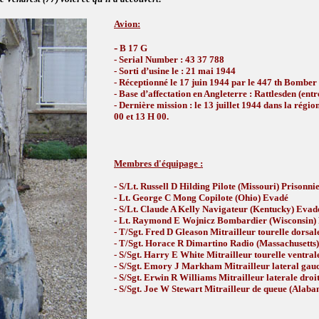
Avion:
-
B 17 G
- Serial Number : 43 37 788
- Sorti d’usine le : 21 mai 1944
- Réceptionné le 17 juin 1944 par le 447 th Bombe
- Base d’affectation en Angleterre : Rattlesden (en
- Dernière mission : le 13 juillet 1944 dans la rég
00 et 13 H 00.
Membres d'équipage :
- S/Lt. Russell D Hilding Pilote (Missouri) Prisonni
- Lt. George C Mong Copilote (Ohio) Evadé
- S/Lt. Claude A Kelly Navigateur (Kentucky) Evad
- Lt. Raymond E Wojnicz Bombardier (Wisconsin) 
- T/Sgt. Fred D Gleason Mitrailleur tourelle dorsal
- T/Sgt. Horace R Dimartino Radio (Massachusetts
- S/Sgt. Harry E White Mitrailleur tourelle ventra
- S/Sgt. Emory J Markham Mitrailleur lateral gau
- S/Sgt. Erwin R Williams Mitrailleur laterale dro
- S/Sgt. Joe W Stewart Mitrailleur de queue (Alab