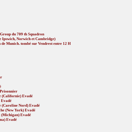
r Group du 709 th Squadron
tre Ipswich, Norwich et Cambridge)
ion de Munich. tombé sur Vendrest entre 12 H
er
é
Prisonnier
e (Californie) Evadé
) Evadé
le (Caroline Nord) Evadé
che (New York) Evadé
it (Michigan) Evadé
ama) Evadé