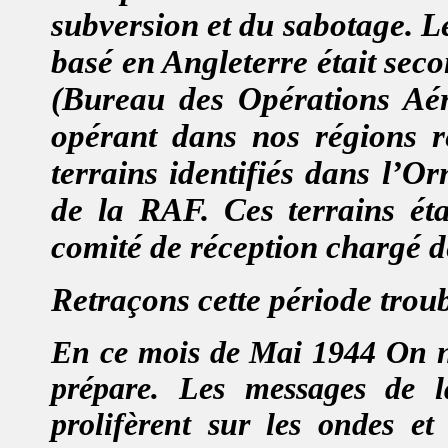
subversion et du sabotage. L
basé en Angleterre était seco
(
B
ureau des
O
pérations
A
é
opérant dans nos régions r
terrains identifiés dans l’Or
de la RAF.
Ces terrains ét
comité de réception chargé d
Retraçons cette période trou
En ce mois de Mai 1944 On n
prépare. Les messages de 
prolifèrent sur les ondes e