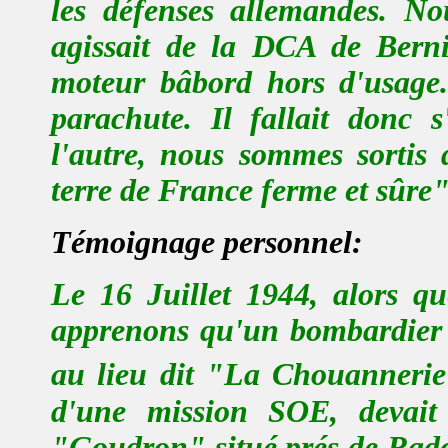
les défenses allemandes. N
agissait de la DCA de Berni
moteur bâbord hors d'usage
parachute. Il fallait donc 
l'autre, nous sommes sortis
terre de France ferme et sûre
Témoignage personne
l
:
Le
16 Juillet 1944,
alors qu
apprenons qu'un bombardier v
au lieu dit "La Chouanneri
d'une mission SOE, devait 
"Goudron" situé prés de Rado