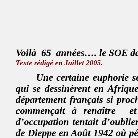
Voilà
65
années….
le SOE da
Texte rédigé en Juillet 2005.
Une certaine euphorie se
qui se dessinèrent en Afriqu
département français si proch
commençait à
renaître
e
d’occupation tentait d’oublie
de Dieppe en
Août
1942 où pér