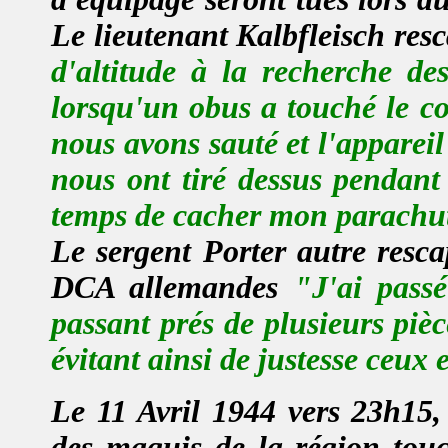
Le lieutenant Kalbfleisch re
d'altitude à la recherche de
lorsqu'un obus a touché le c
nous avons sauté et l'appareil
nous ont tiré dessus pendant
temps de cacher mon parachute 
Le sergent Porter autre resca
DCA allemandes
"J'ai pass
passant prés de plusieurs pi
évitant ainsi de justesse ceux 
Le
11 Avril 1944
vers 2
3h
15,
des maquis de la région tou