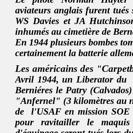
aviateurs anglais furent tués 
WS Davies et JA Hutchinson 
inhumés au cimetière de Bern
En 1944 plusieurs bombes tomb
certainement la batterie allem
Les américains des
Carpet
"
Avril 1944,
un Liberator du
Berniéres le Patry (Calvados) 
"Anfernel" (3 kilomètres au 
de
l'USAF en mission SOE a
pour ravitailler le maqui
d'équipage seront tués lors du