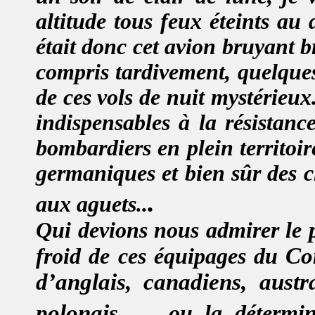
altitude tous feux éteints au 
était donc cet avion bruyant 
compris tardivement, quelques 
de ces vols de nuit mystérieu
indispensables à la résistanc
bombardiers en plein territo
germaniques et bien sûr des c
.
aux aguets..
Qui devions nous admirer le p
Co
froid de ces équipages
du
d’anglais, canadiens, austra
polonais..
ou la détermina