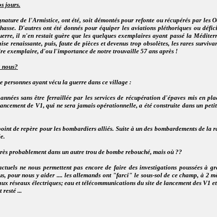
s jours.
signature de l'Armistice, ont été, soit démontés pour refonte ou récupérés par les
hasse. D'autres ont été donnés pour équiper les aviations pléthoriques ou défic
uerre, il n'en restait guère que les quelques exemplaires ayant passé la Méditer
se renaissante, puis, faute de pièces et devenus trop obsolètes, les rares surviva
re exemplaire, d'ou l'importance de notre trouvaille 57 ans après !
à nous?
de personnes ayant vécu la guerre dans ce village :
années sans être ferraillée par les services de récupération d'épaves mis en pl
ancement de V1, qui ne sera jamais opérationnelle, a été construite dans un petit 
oint de repère pour les bombardiers alliés. Suite à un des bombardements de la r
e.
 très probablement dans un autre trou de bombe rebouché, mais où ??
tuels ne nous permettent pas encore de faire des investigations poussées à gra
us, pour nous y aider .... les allemands ont "farci" le sous-sol de ce champ, à 2 
 aux réseaux électriques; eau et télécommunications du site de lancement des V1 
resté ...