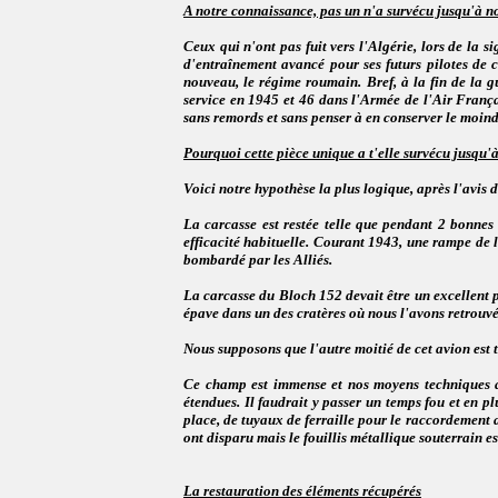
A notre connaissance, pas un n'a survécu jusqu'à no
Ceux qui n'ont pas fuit vers l'Algérie, lors de la 
d'entraînement avancé pour ses futurs pilotes de c
nouveau, le régime roumain. Bref, à la fin de la g
service en 1945 et 46 dans l'Armée de l'Air Françai
sans remords et sans penser à en conserver le moind
Pourquoi cette pièce unique a t'elle survécu jusqu'
Voici notre hypothèse la plus logique, après l'avis 
La carcasse est restée telle que pendant 2 bonnes 
efficacité habituelle. Courant 1943, une rampe de l
bombardé par les Alliés.
La carcasse du Bloch 152 devait être un excellent p
épave dans un des cratères où nous l'avons retrouvé
Nous supposons que l'autre moitié de cet avion est
Ce champ est immense et nos moyens techniques ac
étendues. Il faudrait y passer un temps fou et en pl
place, de tuyaux de ferraille pour le raccordement
ont disparu mais le fouillis métallique souterrain est 
La restauration des éléments récupérés