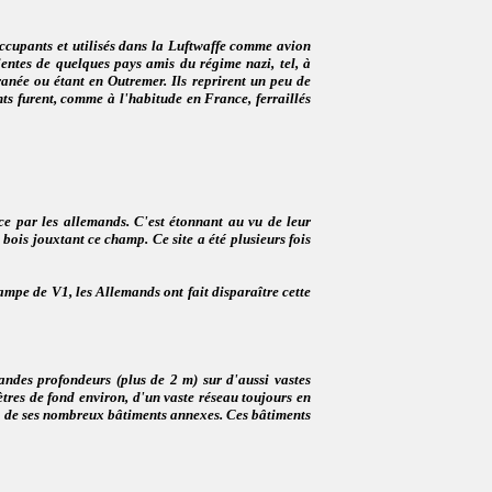
 Occupants et utilisés dans la Luftwaffe comme avion
ientes de quelques pays amis du régime nazi, tel, à
ranée ou étant en Outremer. Ils reprirent un peu de
nts furent, comme à l'habitude en France, ferraillés
ace par les allemands. C'est étonnant au vu de leur
bois jouxtant ce champ. Ce site a été plusieurs fois
ampe de V1, les Allemands ont fait disparaître cette
ndes profondeurs (plus de 2 m) sur d'aussi vastes
mètres de fond environ, d'un vaste réseau toujours en
et de ses nombreux bâtiments annexes. Ces bâtiments