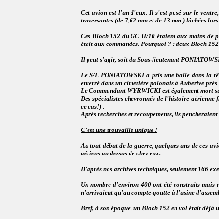
Cet avion est l'un d'eux. Il s'est posé sur le ven
traversantes (de 7,62 mm et de 13 mm ) lâchées lors
Ces Bloch 152 du GC II/10 étaient aux mains de pi
était aux commandes. Pourquoi ? : deux Bloch 152
Il peut s'agir, soit du Sous-lieutenant PONIATOWS
Le S/L PONIATOWSKI a pris une balle dans la tête. 
enterré dans un cimetière polonais à Auberive près
Le Commandant WYRWICKI est également mort suite 
Des spécialistes chevronnés de l'histoire aérienne 
ce cas!) .
Après recherches et recoupements, ils pencheraient 
C'est une trouvaille unique !
Au tout début de la guerre, quelques uns de ces avi
aériens au dessus de chez eux.
D'après nos archives techniques, seulement 166 exe
Un nombre d'environ 400 ont été construits mais n
n'arrivaient qu'au compte-goutte à l'usine d'assem
Bref, à son époque, un Bloch 152 en vol était déjà u