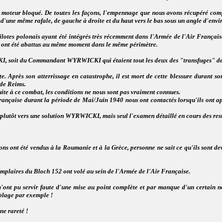
tre, moteur bloqué. De toutes les façons, l'empennage que nous avons récupéré com
 d'une même rafale, de gauche à droite et du haut vers le bas sous un angle d'envir
lotes polonais ayant été intégrés très récemment dans l'Armée de l'Air Françai
 ont été abattus au même moment dans le même périmètre.
KI, soit du Commandant WYRWICKI qui étaient tout les deux des "transfuges" de
Après son atterrissage en catastrophe, il est mort de cette blessure durant son 
 de Reims.
à ce combat, les conditions ne nous sont pas vraiment connues.
française durant la période de Mai/Juin 1940 nous ont contactés lorsqu'ils ont ap
plutôt vers une solution WYRWICKI, mais seul l'examen détaillé en cours des restes
ons ont été vendus à la Roumanie et à la Grèce, personne ne sait ce qu'ils sont dev
mplaires du Bloch 152 ont volé au sein de l'Armée de l'Air Française.
'ont pu servir faute d'une mise au point complète et par manque d'un certain nom
blage par exemple !
ne rareté !